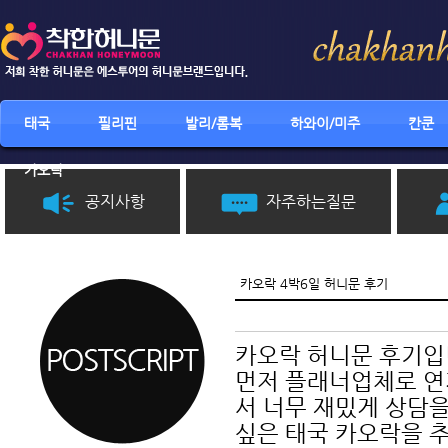
태국
필리핀
발리/롬복
하와이/미주
칸쿤
카오락
공지사항
자주하는질문
카오락 4박6일 허니문 후기
카오락 허니문 후기입
먼저 플래너업체로 
서 너무 재밌게 상담
싶은 태국 카오락을 