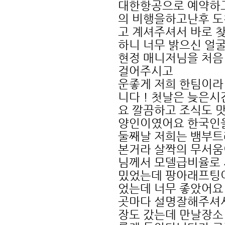
대한항공으로 예약하고
의 비행을하고난후 도
고 계셔주셔서 바로 
하니 너무 밝으신 얼
현정 매니저님을 처음
걸어주시고
운좋게 저희 한팀이라
니다 ! 첫날은 늦은
요 깔끔하고 조식도 
양인이였어요 한국인을
둘째날 저희는 뱀부트
본거라 살짝의 무서움
님께서 모델급비율로 
밌었는데 팡아래프팅이
었는데 너무 좋았어요
곳마다 설명잘해주셔
장도 갔는데 만날장소