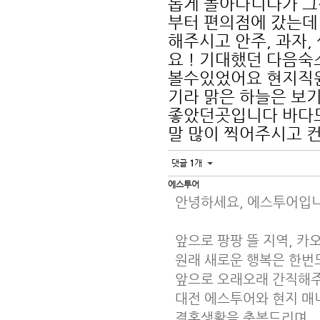
롭게 돌아다니다가 그
부터 편의점에 갔는데
해주시고 안주, 과자
요 ! 기대했던 다음
볼수있었어요 현지직원
기라 맑은 하늘은 보
좋았던곳입니다 바다도
말 많이 찍어주시고 
댓글
1
개
에스투어
안녕하세요, 에스투어입
앞으로 팡팡 뜰 지역, 카
원래 새로운 행복은 한번
앞으로 오래오래 간직해
대전 에스투어와 현지 매
결혼생활을 축복드리며,