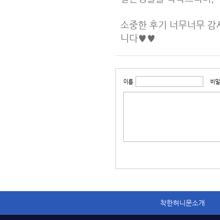
소중한 후기 너무너무 감
니다♥♥
이름
비밀
착한허니문소개