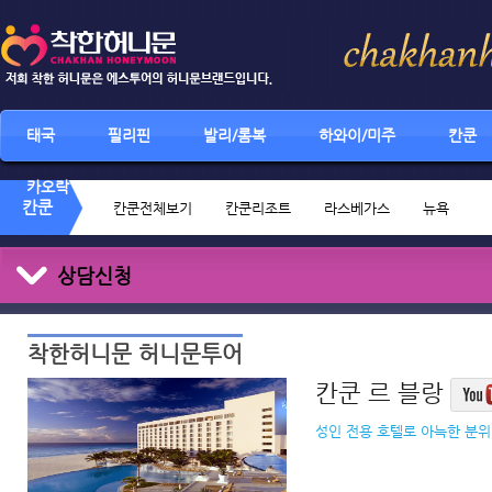
태국
필리핀
발리/롬복
하와이/미주
칸쿤
카오락
칸쿤
칸쿤전체보기
칸쿤리조트
라스베가스
뉴욕
상담신청
착한허니문 허니문투어
칸쿤 르 블랑
성인 전용 호텔로 아늑한 분위