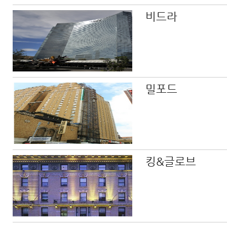
비드라
밀포드
킹&글로브