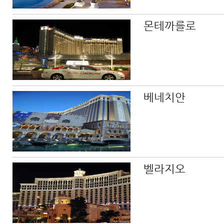
몬테까를로
베네치안
벨라지오