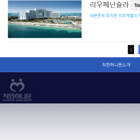
리우페닌슐라
세븐존에 위치한 리우계열의 
착한허니문소개
이