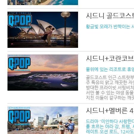
시드니 골드코스
황금빛 모래가 반짝이는 
시드니+코란코브
물위에 있는 리조트로 휴
골드코스트 인근 스트랏부르
주 특유의 맑고 깨끗한 자
방대한 프라이빗 서핑비치,
서만 볼 수 있는 야생 동
지친 이들이 갈구하는 깨끗
시드니+멜버른 4
드라마 '미안하다 사랑한다
를 흐르는 야라 강, 트램,
레이트 오션 로드, 12사도