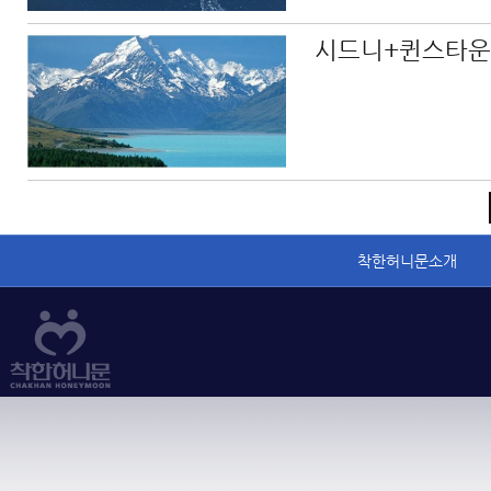
시드니+퀸스타운
착한허니문소개