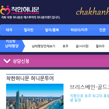
태국
필리핀
발리/롬복
하와이/미주
칸쿤
카오락
남태평양
남태평양전체보기
호주
괌/사이판
팔라우
상담신청
착한허니문 허니문투어
브리스베인-골드
직항으로 호주 최고의 휴
셜 일정