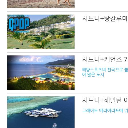
시드니+탕갈루마
시드니+케언즈 7
해양스포츠의 천국으로 불
이 많은 도시
시드니+해밀턴 
그래이트 베리어리프에 위