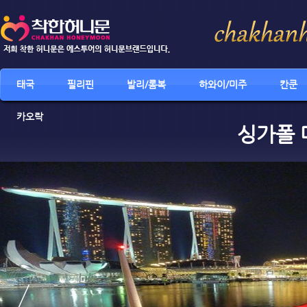
태국
필리핀
발리/롬복
하와이/미주
칸쿤
카오락
싱가폴