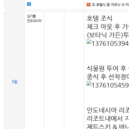
조:호텔식 중:자유식 석:
싱가폴
호텔 조식
인도네시아
체크 아웃 후 
(보타닉 가든)
식물원 투어 후
중식 후 선착장
3일
인도네시아 리조
리조트내에서 
제트스키 & 바