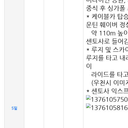
중식 후 싱가폴
* 케이블카 탑
운틴 훼이버 정
약 110m 높
센토사로 들어감
* 루지 및 스
루지를 타고 내
이
라이드를 타고
(우천시 이미지
* 센토사 익스
5일