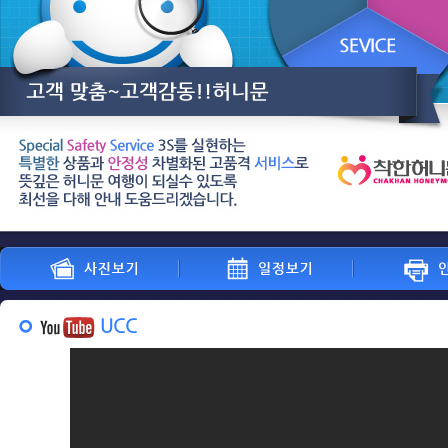
대전신혼여행,대전허니문,대전허니문박람회,허니문여
UCC
사진보기
일정보기
인쇄하기