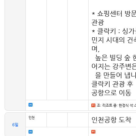
* 쇼핑센터 방
관광
* 클락키 : 싱
민지 시대의 건
며,
높은 빌딩 숲 
어지는 강주변은
을 만들어 냅니
클락키 관광 후
공항으로 이동
조: 리조트 중: 한정식 석
인천
인천공항 도착
6일