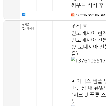
씨푸드 석식 후
조: 호텔식 중:한정식 석:
싱가폴
조식 후
인도네시아
인도네시아 현지
인도네시아 전통
(인도네시아 전
음)
차이니스 템플 
바탐섬 내 유일
"시크릿 푸릇 스파(
분