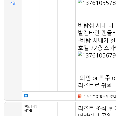
4일
바탐섬 시내 나
발렌타인 캔들라
-바탐 시내가 
호텔 22층 스
-와인 or 맥주 
리조트로 귀환
조:리조트 중:현지식 석:
인도네시아
리조트 조식 후
싱가폴
머라이언 공원,