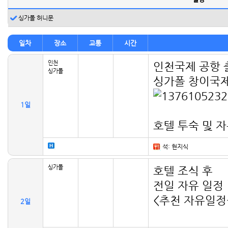
싱가폴 허니문
일차
장소
교통
시간
인천
인천국제 공항
싱가폴
싱가폴 창이국제
1일
호텔 투숙 및 
석: 현지식
싱가폴
호텔 조식 후
전일 자유 일정
<추천 자유일정
2일